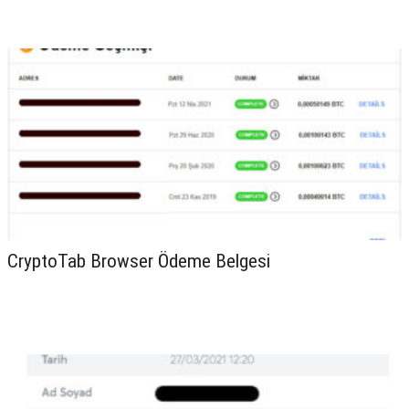
CryptoTab Browser Ödeme Belgesi