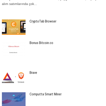
alım satımlarında çok...
CryptoTab Browser
Bonus Bitcoin.co
Brave
Computta Smart Miner