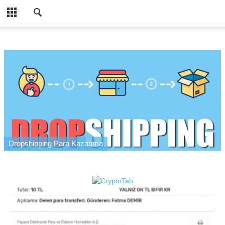
CLOSE
HOME
CATEGORIES
PARA KAZAN
ANKET DOLDURARAK PARA KAZAN
ORTAKLIK ILE PARA KAZAN
OYUN OYNA PARA KAZAN
Dropshipping Para Kazanma
TIKLAMA ILE PARA KAZAN
VIDEO
ÖDEME BELGESI
Telegram Goblin Mine: Sanal
ANKET DOLDURARAK PARA KAZAN