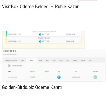
VisitBox Ödeme Belgesi – Ruble Kazan
Golden-Birds.biz Ödeme Kanıtı