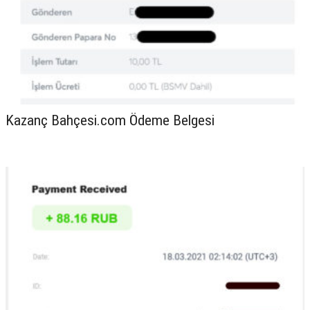
Kazanç Bahçesi.com Ödeme Belgesi