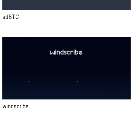
adBTC
windscribe