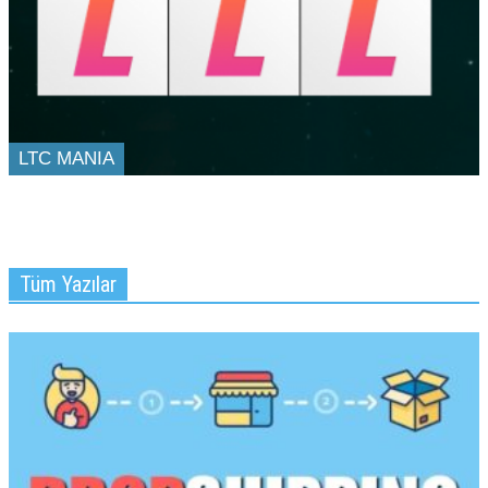
LTC MANIA
Tüm Yazılar