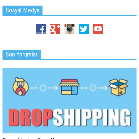
Sosyal Medya
Son Yorumlar