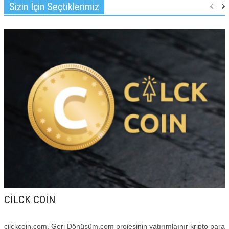
Sizin İçin Seçtiklerimiz
BITCOIN KAZAN
OYUN OYNA PARA KAZAN
ÖDEME BELGESI
VIDEO
İLETIŞIM
CİLCK COİN
cilckcoin.com, Geri Dönüşüm.com projesinin yatırımlaınır kripto para