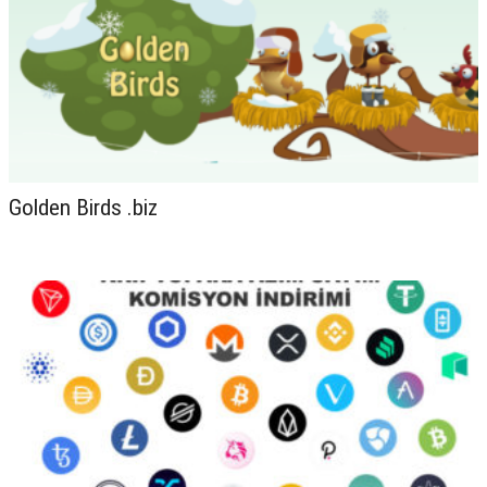
Golden Birds .biz