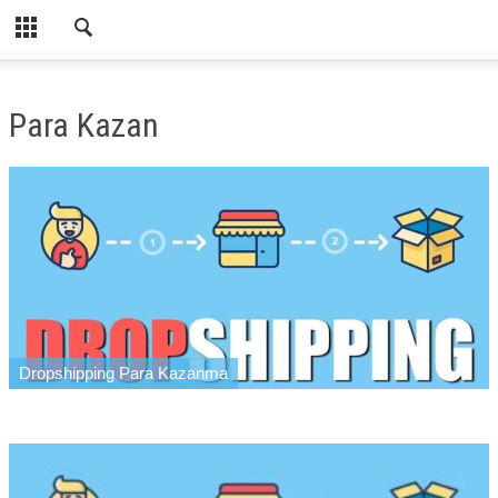
CLOSE
HOME
Para Kazan
CATEGORIES
PARA KAZAN
ANKET DOLDURARAK PARA KAZAN
ORTAKLIK ILE PARA KAZAN
OYUN OYNA PARA KAZAN
TIKLAMA ILE PARA KAZAN
Dropshipping Para Kazanma
VIDEO
ÖDEME BELGESI
ANKET DOLDURARAK PARA KAZAN