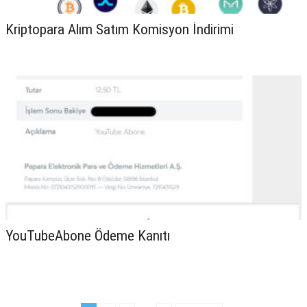
Kriptopara Alım Satım Komisyon İndirimi
YouTubeAbone Ödeme Kanıtı