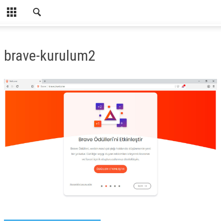
CLOSE
HOME
brave-kurulum2
CATEGORIES
PARA KAZAN
ANKET DOLDURARAK PARA KAZAN
ORTAKLIK ILE PARA KAZAN
OYUN OYNA PARA KAZAN
TIKLAMA ILE PARA KAZAN
VIDEO
ÖDEME BELGESI
ANKET DOLDURARAK PARA KAZAN