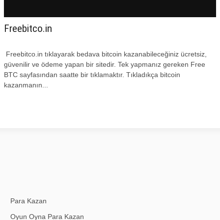
Freebitco.in
Freebitco.in tıklayarak bedava bitcoin kazanabileceğiniz ücretsiz,
güvenilir ve ödeme yapan bir sitedir. Tek yapmanız gereken Free
BTC sayfasından saatte bir tıklamaktır. Tıkladıkça bitcoin
kazanmanın...
Para Kazan
Oyun Oyna Para Kazan