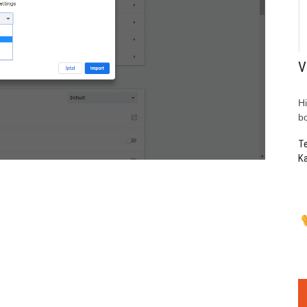
V
Hi
b
Te
K