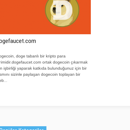
ogefaucet.com
gecoin, doge tabanlı bir kripto para
irimidir.dogefaucet.com ortak dogecoin çıkarmak
in işbirliği yaparak katkıda bulunduğunuz için bir
smını sizinle paylaşan dogecoin toplayan bir
b...