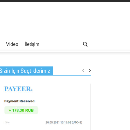
Video
İletişim
Sizin İçin Seçtiklerimiz