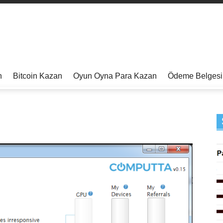
n
Bitcoin Kazan
Oyun Oyna Para Kazan
Ödeme Belgesi