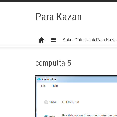
Para Kazan
Anket Doldurarak Para Kaza
computta-5