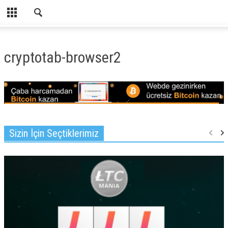
CLOSE
HOME
cryptotab-browser2
CATEGORIES
PARA KAZAN
ANKET DOLDURARAK PARA KAZAN
ORTAKLIK ILE PARA KAZAN
Sizin İçin Seçtiklerimiz
OYUN OYNA PARA KAZAN
TIKLAMA ILE PARA KAZAN
VIDEO
ÖDEME BELGESI
ANKET DOLDURARAK PARA KAZAN