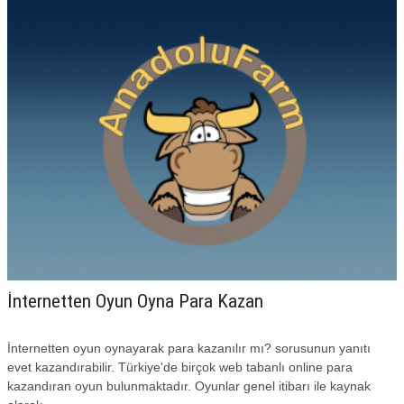
İnternetten Oyun Oyna Para Kazan
İnternetten oyun oynayarak para kazanılır mı? sorusunun yanıtı
evet kazandırabilir. Türkiye'de birçok web tabanlı online para
kazandıran oyun bulunmaktadır. Oyunlar genel itibarı ile kaynak