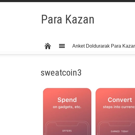
Para Kazan
Anket Doldurarak Para Kaza
sweatcoin3