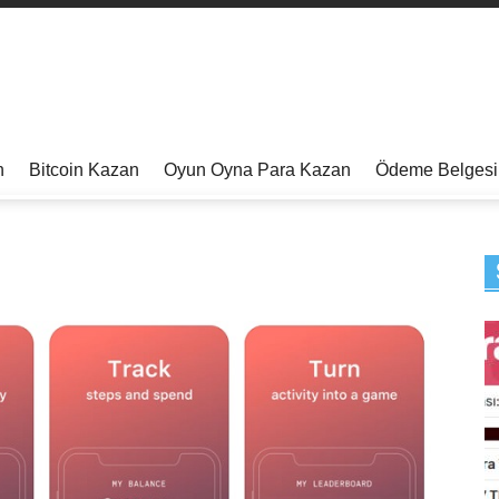
n
Bitcoin Kazan
Oyun Oyna Para Kazan
Ödeme Belgesi