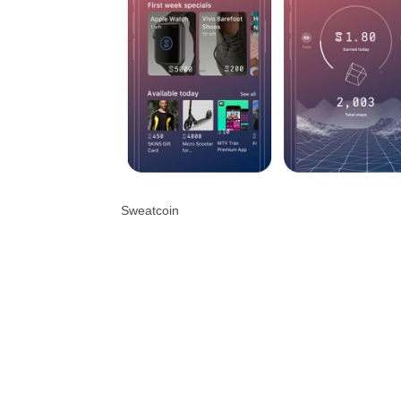
Sweatcoin