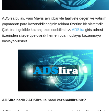
BITCOIN KAZAN
ADSlira bu ay, yani Mayıs ayı itibariyle faaliyete geçen ve yatırım
OYUN OYNA PARA KAZAN
yapmadan para kazanabileceğiniz reklam üzerine bir sistemdir.
Çok basit şekilde kazanç elde edebilirsiniz.
ADSlira
giriş adresi
ÖDEME BELGESI
üzerinden siteye üye olarak hemen puan toplayıp kazanmaya
başlayabilirsiniz.
VIDEO
İLETIŞIM
ADSlira nedir? ADSlira ile nasıl kazanabilirsiniz?