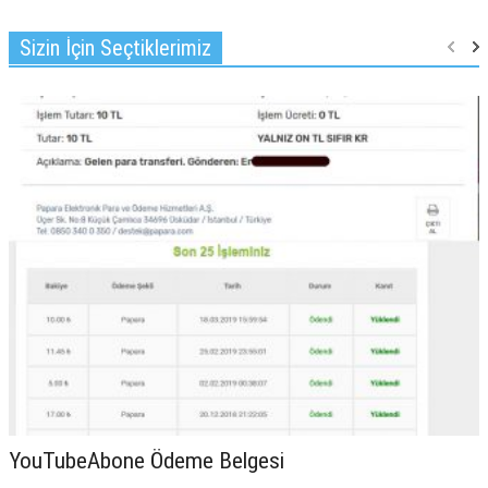
Sizin İçin Seçtiklerimiz
YouTubeAbone Ödeme Belgesi