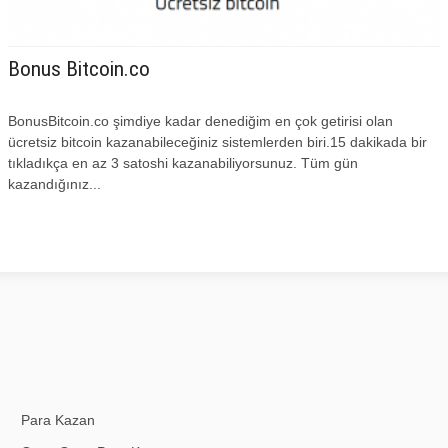
Bonus Bitcoin.co
BonusBitcoin.co şimdiye kadar denediğim en çok getirisi olan
ücretsiz bitcoin kazanabileceğiniz sistemlerden biri.15 dakikada bir
tıkladıkça en az 3 satoshi kazanabiliyorsunuz. Tüm gün
kazandığınız...
Para Kazan