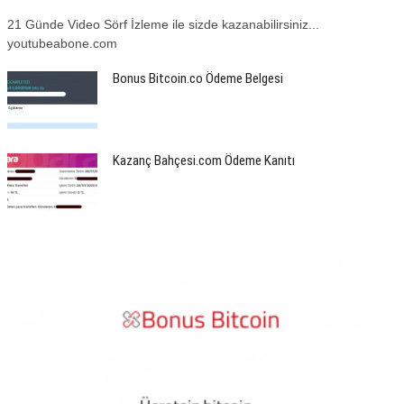
21 Günde Video Sörf İzleme ile sizde kazanabilirsiniz...
youtubeabone.com
Bonus Bitcoin.co Ödeme Belgesi
Kazanç Bahçesi.com Ödeme Kanıtı