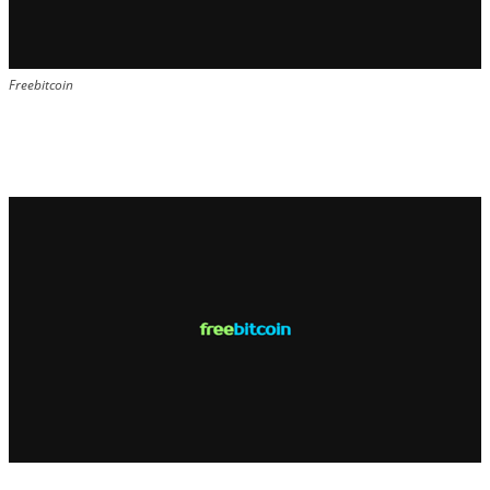
BITCOIN KAZAN
Freebitcoin
OYUN OYNA PARA KAZAN
ÖDEME BELGESI
VIDEO
İLETIŞIM