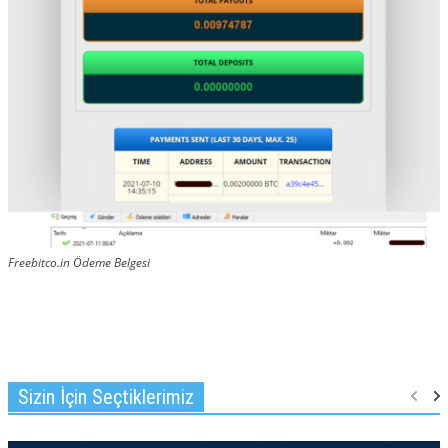
Freebitco.in Ödeme Belgesi
Sizin İçin Seçtiklerimiz