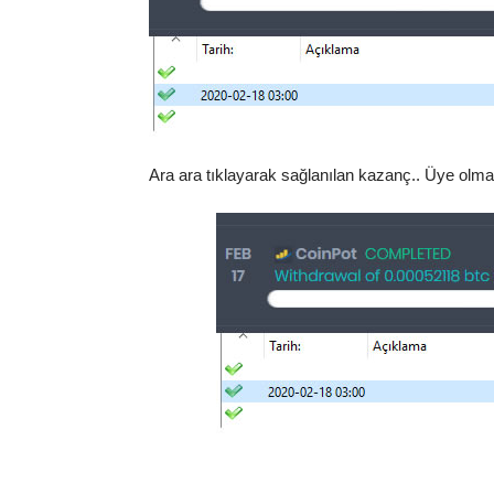
Ara ara tıklayarak sağlanılan kazanç.. Üye olma