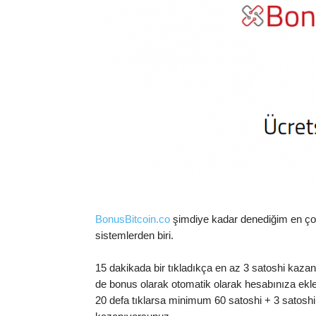
BonusBitcoin.co
şimdiye kadar denediğim en çok 
sistemlerden biri.
15 dakikada bir tıkladıkça en az 3 satoshi kazan
de bonus olarak otomatik olarak hesabınıza eklen
20 defa tıklarsa minimum 60 satoshi + 3 satosh