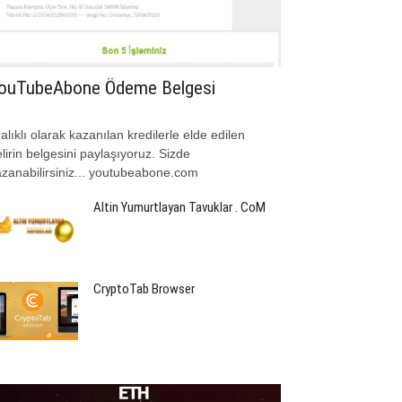
ouTubeAbone Ödeme Belgesi
alıklı olarak kazanılan kredilerle elde edilen
lirin belgesini paylaşıyoruz. Sizde
azanabilirsiniz... youtubeabone.com
Altin Yumurtlayan Tavuklar . CoM
CryptoTab Browser