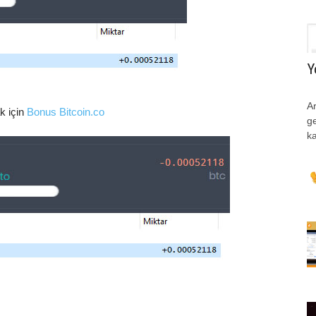
Y
Ar
k için
Bonus Bitcoin.co
ge
k