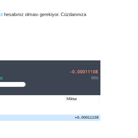
ot
hesabınız olması gerekiyor. Cüzdanınıza