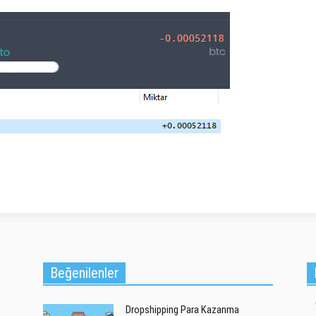
Beğenilenler
Dropshipping Para Kazanma