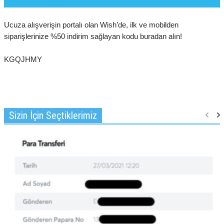
BITCOIN KAZAN
Ucuza alışverişin portalı olan Wish’de, ilk ve mobilden
siparişlerinize %50 indirim sağlayan kodu buradan alın!
OYUN OYNA PARA KAZAN
KGQJHMY
ÖDEME BELGESI
VIDEO
Sizin İçin Seçtiklerimiz
İLETIŞIM