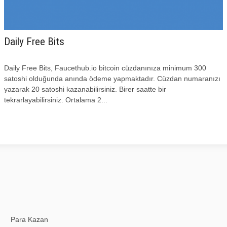
Daily Free Bits
Daily Free Bits, Faucethub.io bitcoin cüzdanınıza minimum 300
satoshi olduğunda anında ödeme yapmaktadır. Cüzdan numaranızı
yazarak 20 satoshi kazanabilirsiniz. Birer saatte bir
tekrarlayabilirsiniz. Ortalama 2...
Para Kazan