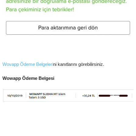
Wovapp Ödeme Belgeleri
ni kanıtlarını görebilirsiniz.
Wowapp Ödeme Belgesi