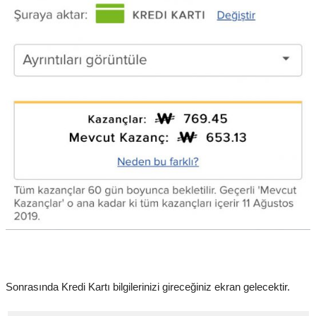
Sonrasında Kredi Kartı bilgilerinizi gireceğiniz ekran gelecektir.