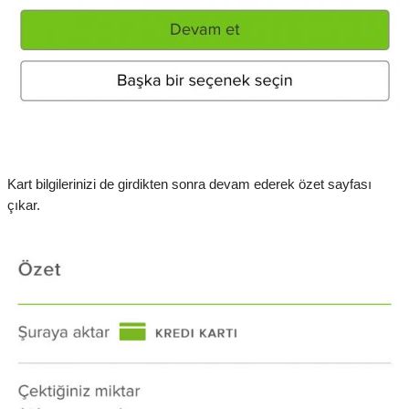
Kart bilgilerinizi de girdikten sonra devam ederek özet sayfası
çıkar.