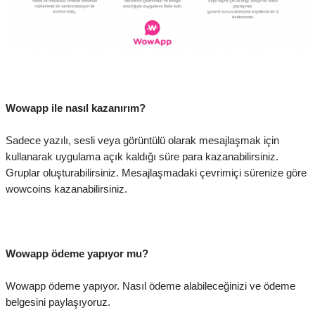
Wowapp ile nasıl kazanırım?
Sadece yazılı, sesli veya görüntülü olarak mesajlaşmak için
kullanarak uygulama açık kaldığı süre para kazanabilirsiniz.
Gruplar oluşturabilirsiniz. Mesajlaşmadaki çevrimiçi sürenize göre
wowcoins kazanabilirsiniz.
Wowapp ödeme yapıyor mu?
Wowapp ödeme yapıyor. Nasıl ödeme alabileceğinizi ve ödeme
belgesini paylaşıyoruz.