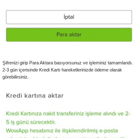
Şifrenizi girip Para Aktara basıyorsunuz ve işleminiz tamamlandı.
2-3 gün içerisinde Kredi Kartı hareketlerinizde ödeme olarak
görebilirsiniz.