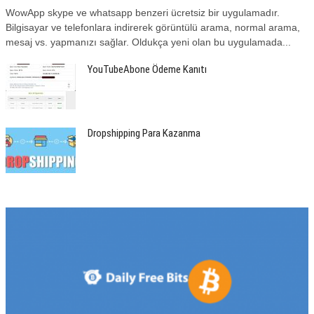
WowApp skype ve whatsapp benzeri ücretsiz bir uygulamadır.
Bilgisayar ve telefonlara indirerek görüntülü arama, normal arama,
mesaj vs. yapmanızı sağlar. Oldukça yeni olan bu uygulamada...
YouTubeAbone Ödeme Kanıtı
Dropshipping Para Kazanma