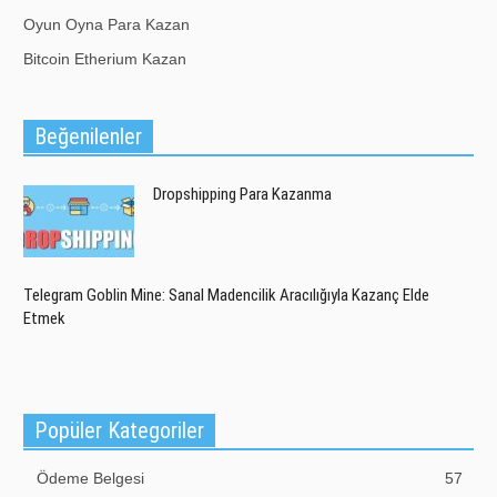
Oyun Oyna Para Kazan
Bitcoin Etherium Kazan
Beğenilenler
Dropshipping Para Kazanma
Telegram Goblin Mine: Sanal Madencilik Aracılığıyla Kazanç Elde
Etmek
Popüler Kategoriler
Ödeme Belgesi
57