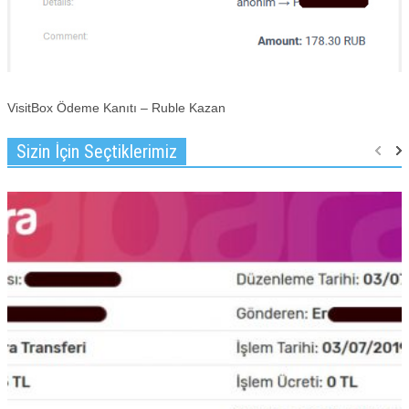
BITCOIN KAZAN
OYUN OYNA PARA KAZAN
VisitBox Ödeme Kanıtı – Ruble Kazan
ÖDEME BELGESI
Sizin İçin Seçtiklerimiz
VIDEO
İLETIŞIM