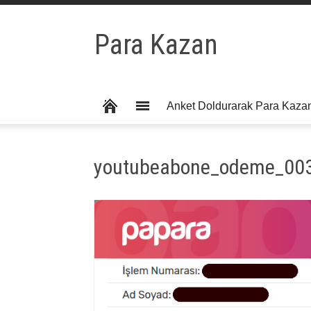
Para Kazan
Anket Doldurarak Para Kaza
youtubeabone_odeme_00