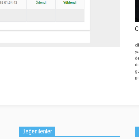
C
c
ya
d
do
gü
ge
Beğenilenler