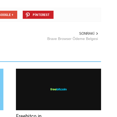
GOOGLE +
PINTEREST
SONRAKI
Brave Browser Ödeme Belgesi
Freebitco.in