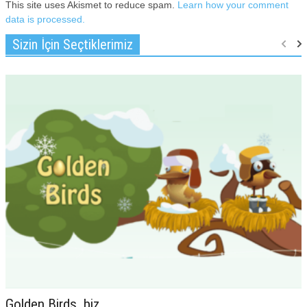
This site uses Akismet to reduce spam.
Learn how your comment
data is processed.
Sizin İçin Seçtiklerimiz
Golden Birds .biz