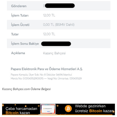
BITCOIN KAZAN
OYUN OYNA PARA KAZAN
ÖDEME BELGESI
VIDEO
İLETIŞIM
Kazanç Bahçesi.com Ödeme Belgesi