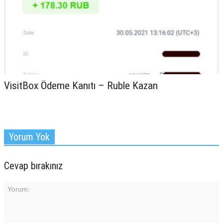
VisitBox Ödeme Kanıtı – Ruble Kazan
Yorum Yok
Cevap bırakınız