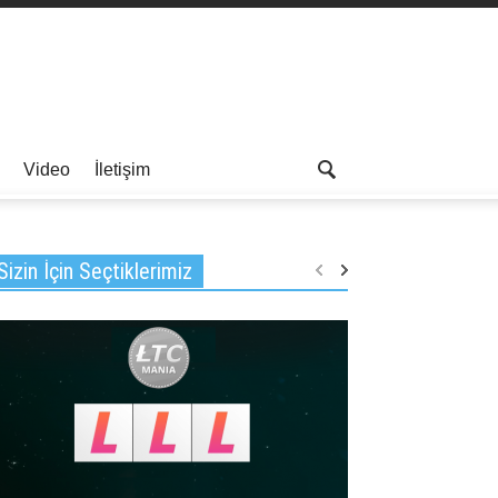
Video
İletişim
Sizin İçin Seçtiklerimiz