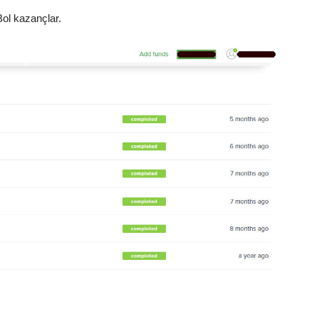
ol kazançlar.