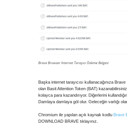
Brave Browser İnternet Tarayıcı Ödeme Belgesi
Başka internet tarayıcısı kullanacağınıza Brave 
olan Basit Attention Token (BAT) kazanabilirsini
kolayca para kazandırıyor. Diğerlerini kullandığ
Damlaya damlaya göl olur. Geleceğin varlığı olar
Chromium ile yapılan açık kaynak kodlu
Brave B
DOWNLOAD BRAVE tıklayınız.