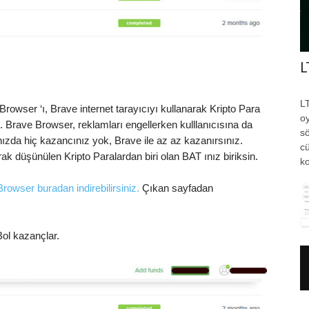
L
LT
Browser ‘ı, Brave internet tarayıcıyı kullanarak Kripto Para
o
z. Brave Browser, reklamları engellerken kulllanıcısına da
sö
ınızda hiç kazancınız yok, Brave ile az az kazanırsınız.
cü
ak düşünülen Kripto Paralardan biri olan BAT ınız biriksin.
ko
rowser buradan indirebilirsiniz.
Çıkan sayfadan
ol kazançlar.