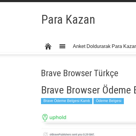
Para Kazan
Anket Doldurarak Para Kaza
Brave Browser Türkçe
Brave Browser Ödeme B
Brave Ödeme Belgesi Kanıtı
Ödeme Belgesi