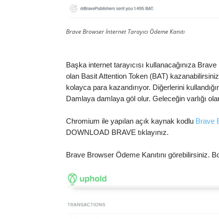
Brave Browser İnternet Tarayıcı Ödeme Kanıtı
Başka internet tarayıcısı kullanacağınıza Brave 
olan Basit Attention Token (BAT) kazanabilirsini
kolayca para kazandırıyor. Diğerlerini kullandığ
Damlaya damlaya göl olur. Geleceğin varlığı olar
Chromium ile yapılan açık kaynak kodlu
Brave B
DOWNLOAD BRAVE tıklayınız.
Brave Browser Ödeme Kanıtını görebilirsiniz. Bo