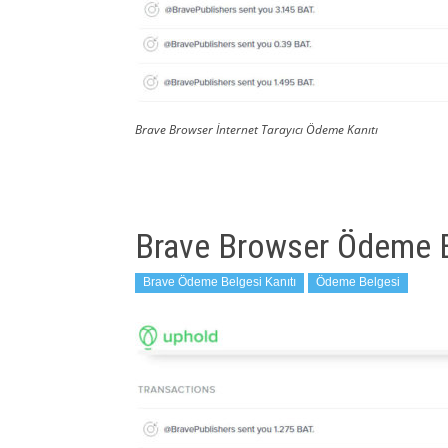
Brave Browser İnternet Tarayıcı Ödeme Kanıtı
Brave Browser Ödeme B
Brave Ödeme Belgesi Kanıtı
Ödeme Belgesi