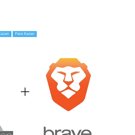
 Kazan
Para Kazan