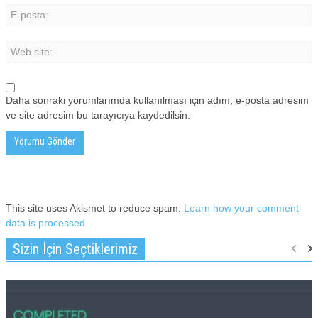
Daha sonraki yorumlarımda kullanılması için adım, e-posta adresim
ve site adresim bu tarayıcıya kaydedilsin.
This site uses Akismet to reduce spam.
Learn how your comment
data is processed.
Sizin İçin Seçtiklerimiz