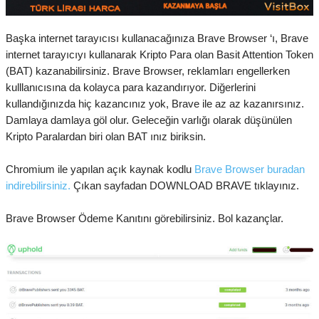
BITCOIN KAZAN
Başka internet tarayıcısı kullanacağınıza Brave Browser ‘ı, Brave
internet tarayıcıyı kullanarak Kripto Para olan Basit Attention Token
OYUN OYNA PARA KAZAN
(BAT) kazanabilirsiniz. Brave Browser, reklamları engellerken
kulllanıcısına da kolayca para kazandırıyor. Diğerlerini
ÖDEME BELGESI
kullandığınızda hiç kazancınız yok, Brave ile az az kazanırsınız.
Damlaya damlaya göl olur. Geleceğin varlığı olarak düşünülen
VIDEO
Kripto Paralardan biri olan BAT ınız biriksin.
İLETIŞIM
Chromium ile yapılan açık kaynak kodlu
Brave Browser buradan
indirebilirsiniz.
Çıkan sayfadan DOWNLOAD BRAVE tıklayınız.
Brave Browser Ödeme Kanıtını görebilirsiniz. Bol kazançlar.