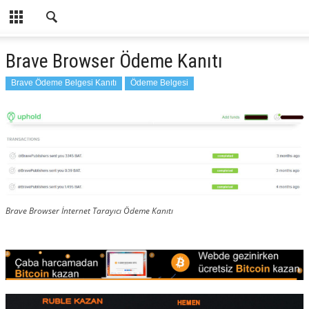
CLOSE
HOME
Brave Browser Ödeme Kanıtı
Brave Ödeme Belgesi Kanıtı
Ödeme Belgesi
CATEGORIES
PARA KAZAN
ANKET DOLDURARAK PARA KAZAN
ORTAKLIK ILE PARA KAZAN
OYUN OYNA PARA KAZAN
Brave Browser İnternet Tarayıcı Ödeme Kanıtı
TIKLAMA ILE PARA KAZAN
VIDEO
ÖDEME BELGESI
ANKET DOLDURARAK PARA KAZAN