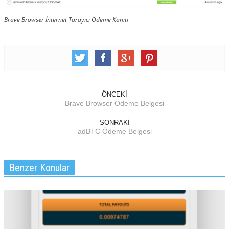
Brave Browser İnternet Tarayıcı Ödeme Kanıtı
ÖNCEKI
Brave Browser Ödeme Belgesi
SONRAKI
adBTC Ödeme Belgesi
Benzer Konular