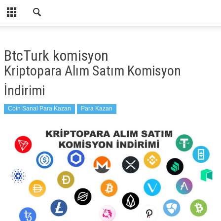
CLOSE
HOME
BtcTurk komisyon
CATEGORIES
Kriptopara Alım Satım Komisyon
PARA KAZAN
İndirimi
ANKET DOLDURARAK PARA KAZAN
Coin Sanal Para Kazan
Para Kazan
ORTAKLIK ILE PARA KAZAN
OYUN OYNA PARA KAZAN
TIKLAMA ILE PARA KAZAN
VIDEO
ÖDEME BELGESI
ANKET DOLDURARAK PARA KAZAN