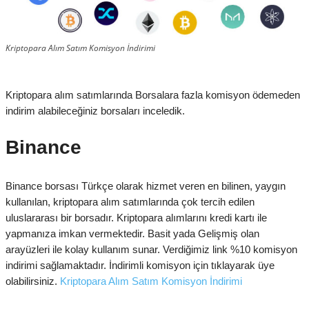
BITCOIN KAZAN
Kriptopara Alım Satım Komisyon İndirimi
OYUN OYNA PARA KAZAN
ÖDEME BELGESI
Kriptopara alım satımlarında Borsalara fazla komisyon ödemeden
indirim alabileceğiniz borsaları inceledik.
VIDEO
Binance
İLETIŞIM
Binance borsası Türkçe olarak hizmet veren en bilinen, yaygın
kullanılan, kriptopara alım satımlarında çok tercih edilen
uluslararası bir borsadır. Kriptopara alımlarını kredi kartı ile
yapmanıza imkan vermektedir. Basit yada Gelişmiş olan
arayüzleri ile kolay kullanım sunar. Verdiğimiz link %10 komisyon
indirimi sağlamaktadır. İndirimli komisyon için tıklayarak üye
olabilirsiniz.
Kriptopara Alım Satım Komisyon İndirimi