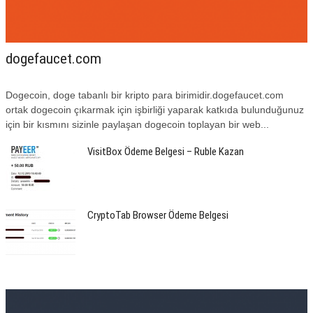
dogefaucet.com
Dogecoin, doge tabanlı bir kripto para birimidir.dogefaucet.com
ortak dogecoin çıkarmak için işbirliği yaparak katkıda bulunduğunuz
için bir kısmını sizinle paylaşan dogecoin toplayan bir web...
VisitBox Ödeme Belgesi – Ruble Kazan
CryptoTab Browser Ödeme Belgesi