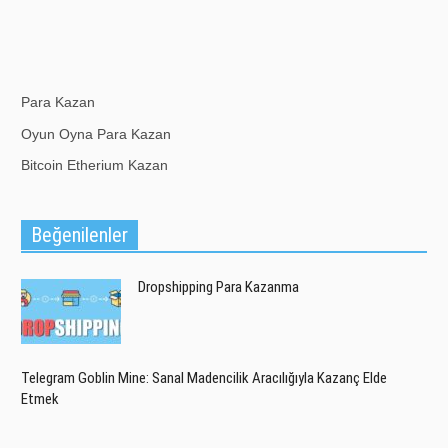
Para Kazan
Oyun Oyna Para Kazan
Bitcoin Etherium Kazan
Beğenilenler
Dropshipping Para Kazanma
Telegram Goblin Mine: Sanal Madencilik Aracılığıyla Kazanç Elde
Etmek