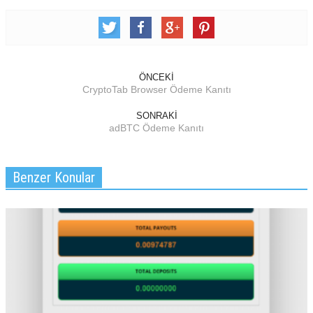
ÖNCEKI
CryptoTab Browser Ödeme Kanıtı
SONRAKI
adBTC Ödeme Kanıtı
Benzer Konular