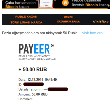
BITCOIN KAZAN
OYUN OYNA PARA KAZAN
Fazla uğraşmadan ara ara tıklayarak 50 Ruble…
visit-box-org
ÖDEME BELGESI
VIDEO
İLETIŞIM