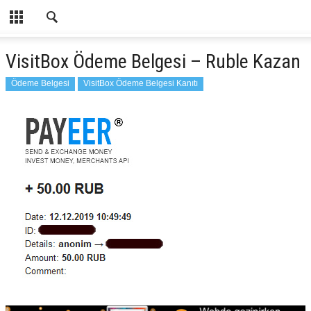
CLOSE
HOME
VisitBox Ödeme Belgesi – Ruble Kazan
Ödeme Belgesi
VisitBox Ödeme Belgesi Kanıtı
CATEGORIES
PARA KAZAN
ANKET DOLDURARAK PARA KAZAN
ORTAKLIK ILE PARA KAZAN
OYUN OYNA PARA KAZAN
TIKLAMA ILE PARA KAZAN
VIDEO
ÖDEME BELGESI
ANKET DOLDURARAK PARA KAZAN