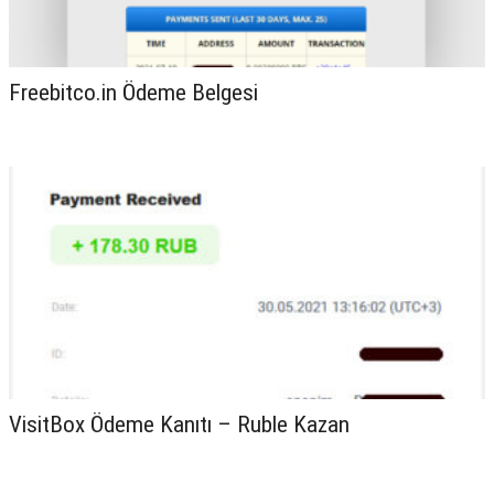
Freebitco.in Ödeme Belgesi
VisitBox Ödeme Kanıtı – Ruble Kazan