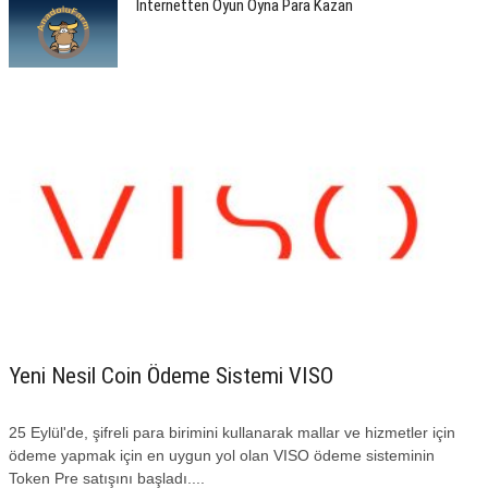
İnternetten Oyun Oyna Para Kazan
Yeni Nesil Coin Ödeme Sistemi VISO
25 Eylül'de, şifreli para birimini kullanarak mallar ve hizmetler için
ödeme yapmak için en uygun yol olan VISO ödeme sisteminin
Token Pre satışını başladı....