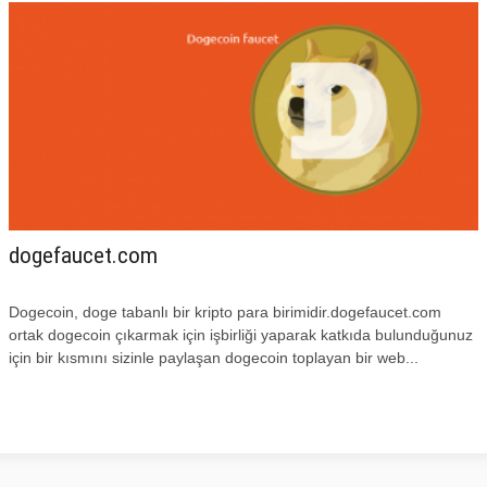
dogefaucet.com
Dogecoin, doge tabanlı bir kripto para birimidir.dogefaucet.com
ortak dogecoin çıkarmak için işbirliği yaparak katkıda bulunduğunuz
için bir kısmını sizinle paylaşan dogecoin toplayan bir web...