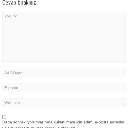
Cevap bırakınız
Daha sonraki yorumlarımda kullanılması için adım, e-posta adresim