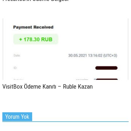
VisitBox Ödeme Kanıtı – Ruble Kazan
Yorum Yok