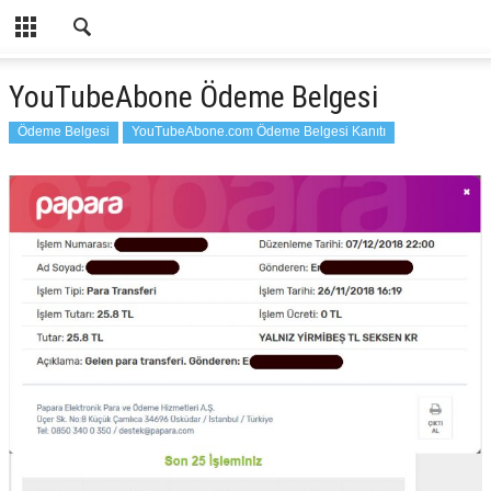
CLOSE
HOME
YouTubeAbone Ödeme Belgesi
Ödeme Belgesi
YouTubeAbone.com Ödeme Belgesi Kanıtı
CATEGORIES
PARA KAZAN
ANKET DOLDURARAK PARA KAZAN
ORTAKLIK ILE PARA KAZAN
OYUN OYNA PARA KAZAN
TIKLAMA ILE PARA KAZAN
VIDEO
ÖDEME BELGESI
ANKET DOLDURARAK PARA KAZAN