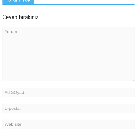
Cevap bırakınız