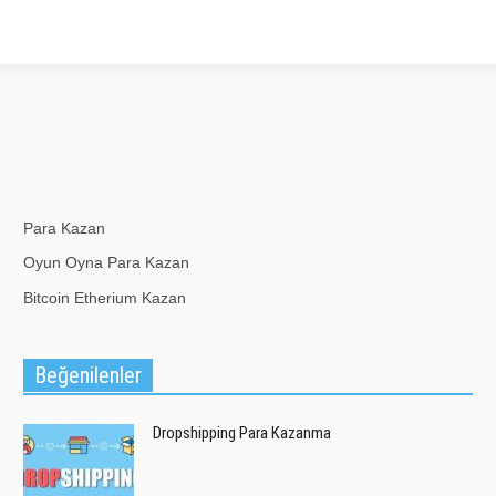
Para Kazan
Oyun Oyna Para Kazan
Bitcoin Etherium Kazan
Beğenilenler
Dropshipping Para Kazanma